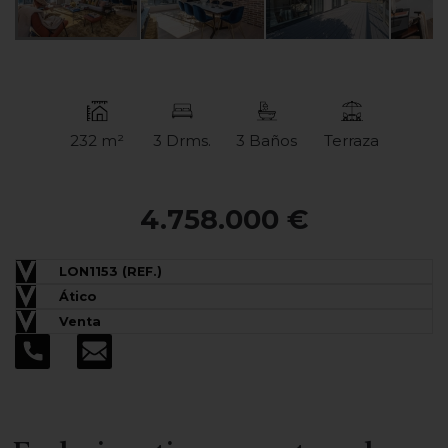
232 m²
3 Drms.
3 Baños
Terraza
4.758.000 €
LON1153 (REF.)
Ático
Venta