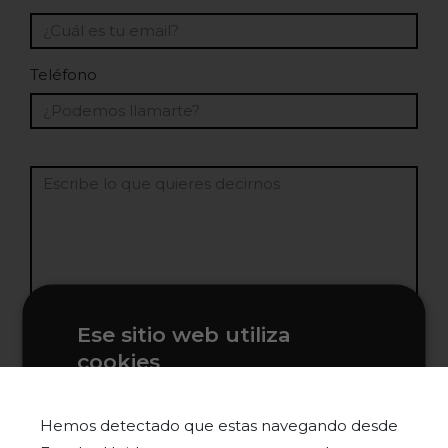
Teléfono
Ese sitio web utiliza
cookies
Acepto la política de privacidad y doy mi
Este sitio web usa cookies para
consentimiento para recibir información comercial
mejorar la experiencia del usuario. Al
Hemos detectado que estas navegando desde
utilizar nuestro sitio web, usted acepta