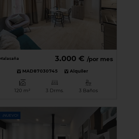
3.000 €
/por mes
Malasaña
MAD87030745
Alquiler
120 m²
3 Drms.
3 Baños
¡NUEVO!