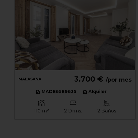
3.700 €
/por mes
MALASAÑA
MAD86589635
Alquiler
110 m²
2 Drms.
2 Baños