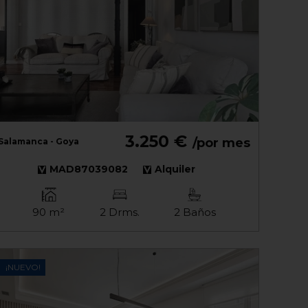
3.250 €
/por mes
Salamanca - Goya
MAD87039082
Alquiler
90 m²
2 Drms.
2 Baños
¡NUEVO!