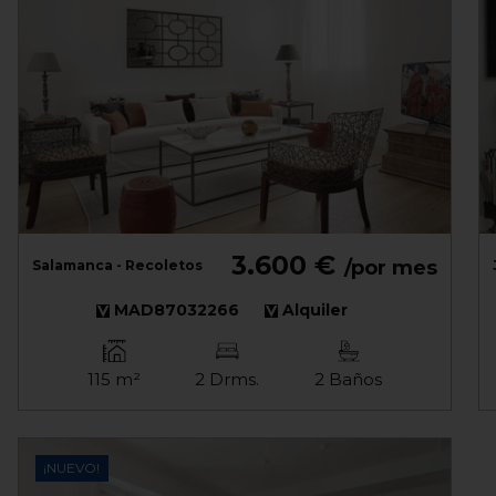
3.600 €
/por mes
Salamanca - Recoletos
MAD87032266
Alquiler
115 m²
2 Drms.
2 Baños
¡NUEVO!