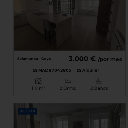
3.000 €
/por mes
Salamanca - Goya
MAD87042805
Alquiler
110 m²
2 Drms.
2 Baños
¡NUEVO!