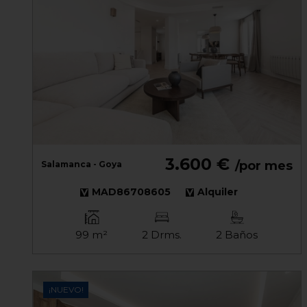
3.600 €
/por mes
Salamanca - Goya
MAD86708605
Alquiler
99 m²
2 Drms.
2 Baños
¡NUEVO!