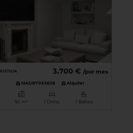
3.700 €
/por mes
JUSTICIA
MAD87093658
Alquiler
95 m²
1 Drms.
1 Baños