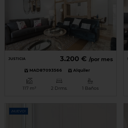
3.200 €
/por mes
JUSTICIA
MAD87093566
Alquiler
117 m²
2 Drms.
1 Baños
¡NUEVO!