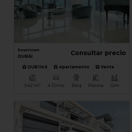
Downtown
Consultar precio
DUBÁI
DUB1149
Apartamento
Venta
542 m²
4 Drms.
Bbq
Piscina
Gim