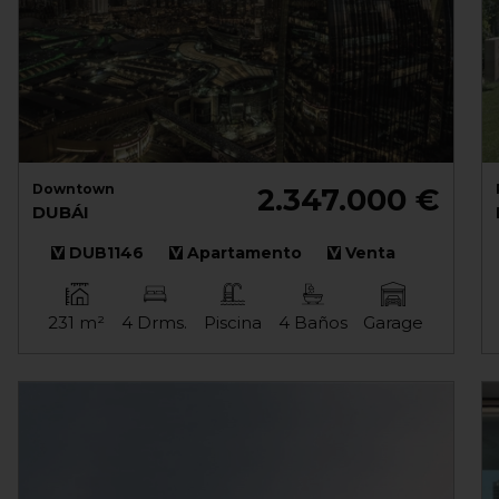
Downtown
2.347.000 €
DUBÁI
DUB1146
Apartamento
Venta
231 m²
4 Drms.
Piscina
4 Baños
Garage