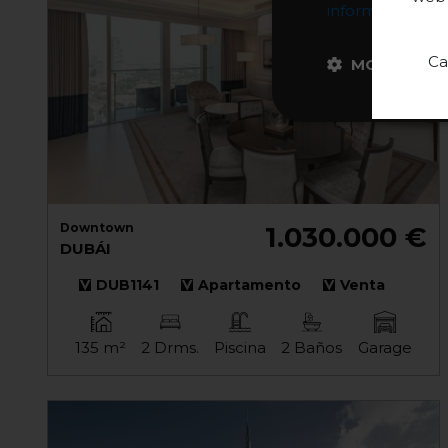
información
Ca
MOSTRAR D
Downtown
1.030.000 €
DUBÁI
DUB1141
Apartamento
Venta
135 m²
2 Drms.
Piscina
2 Baños
Garage