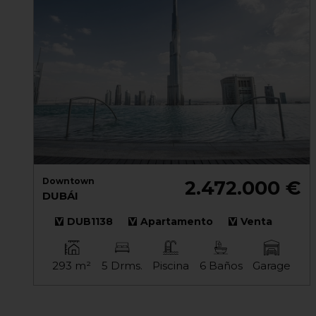
Downtown
2.472.000 €
DUBÁI
DUB1138
Apartamento
Venta
293 m²
5 Drms.
Piscina
6 Baños
Garage