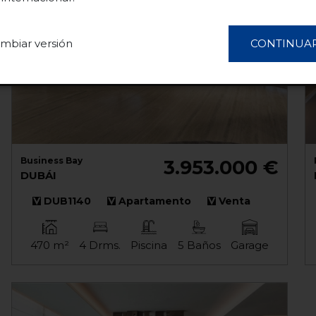
mbiar versión
CONTINUA
ETALLES
RECHAZAR TODO
ACEP
Business Bay
3.953.000 €
DUBÁI
DUB1140
Apartamento
Venta
470 m²
4 Drms.
Piscina
5 Baños
Garage