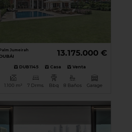
Palm Jumeirah
13.175.000 €
DUBÁI
DUB1145
Casa
Venta
1.100 m²
7 Drms.
Bbq
8 Baños
Garage