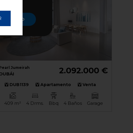
R
TAR TODO
Pearl Jumeirah
2.092.000 €
DUBÁI
DUB1139
Apartamento
Venta
409 m²
4 Drms.
Bbq
4 Baños
Garage