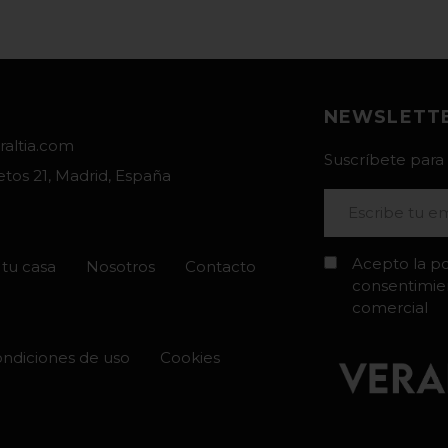
NEWSLETT
raltia.com
Suscríbete para 
etos 21, Madrid, España
Acepto la po
tu casa
Nosotros
Contacto
consentimien
comercial
ndiciones de uso
Cookies