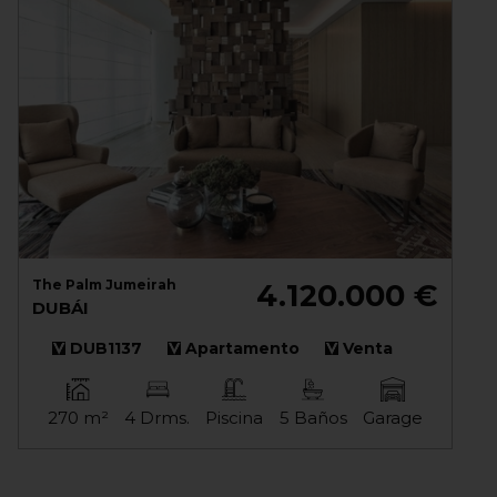
The Palm Jumeirah
4.120.000 €
DUBÁI
DUB1137
Apartamento
Venta
270 m²
4 Drms.
Piscina
5 Baños
Garage