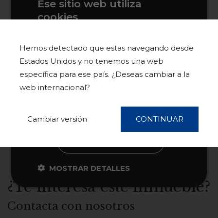
Ese sitio web utiliza
cookies
Este sitio web usa cookies para
mejorar la experiencia del usuario. Al
Hemos detectado que estas navegando desde
utilizar nuestro sitio web, usted acepta
Estados Unidos y no tenemos una web
todas las cookies de acuerdo con
específica para ese país. ¿Deseas cambiar a la
nuestra Política de cookies.
Más
web internacional?
información
ACEPTAR TODO
Cambiar versión
CONTINUAR
RECHAZAR TODO
MOSTRAR DETALLES
¿Te interesa este inmueble?
Contacta con nosotros