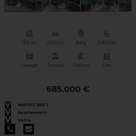
158 m²
2 Drms.
Bbq
2 Baños
Garage
Terraza
Piscina
Gim
685.000 €
MIA1103 (REF.)
Apartamento
Venta