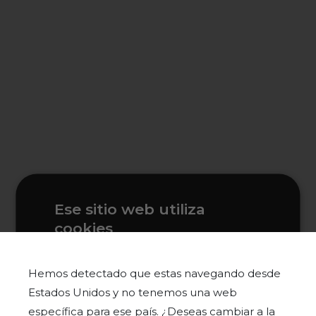
Ese sitio web utiliza
cookies
Este sitio web usa cookies para
mejorar la experiencia del usuario. Al
Hemos detectado que estas navegando desde
utilizar nuestro sitio web, usted acepta
Estados Unidos y no tenemos una web
todas las cookies de acuerdo con
específica para ese país. ¿Deseas cambiar a la