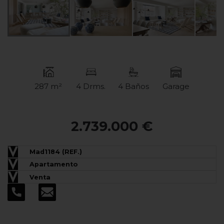
287 m²
4 Drms.
4 Baños
Garage
2.739.000 €
Mad1184 (REF.)
Apartamento
Venta