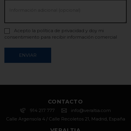
Acepto la política de privacidad y doy mi
consentimiento para recibir información comercial
ENVIAR
CONTACTO
914 217 777
info@veraltia.com
Calle Argensola 4 / Calle Recoletos 21, Madrid, España
VERALTIA