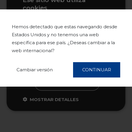
cookies
Este sitio web usa cookies para
Fabulosa reforma de lujo en venta en el prestigioso
mejorar la experiencia del usuario. Al
Hemos detectado que estas navegando desde
Barrio de Salamanca.
utilizar nuestro sitio web, usted acepta
Estados Unidos y no tenemos una web
todas las cookies de acuerdo con
específica para ese país. ¿Deseas cambiar a la
nuestra Política de cookies.
Más
web internacional?
información
ACEPTAR TODO
Cambiar versión
CONTINUAR
RECHAZAR TODO
MOSTRAR DETALLES