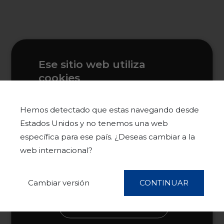
Ese sitio web utiliza
cookies
Este sitio web usa cookies para
mejorar la experiencia del usuario. Al
Hemos detectado que estas navegando desde
utilizar nuestro sitio web, usted acepta
Estados Unidos y no tenemos una web
todas las cookies de acuerdo con
específica para ese país. ¿Deseas cambiar a la
nuestra Política de cookies.
Más
web internacional?
información
ACEPTAR TODO
Cambiar versión
CONTINUAR
RECHAZAR TODO