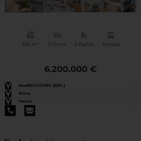
360 m²
3 Drms.
4 Baños
Terraza
6.200.000 €
Mad85720080 (REF.)
Ático
Venta