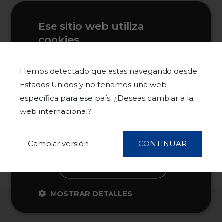
Ese sitio web utiliza
cookies
Este sitio web usa cookies para
mejorar la experiencia del usuario. Al
Hemos detectado que estas navegando desde
utilizar nuestro sitio web, usted acepta
Estados Unidos y no tenemos una web
todas las cookies de acuerdo con
específica para ese país. ¿Deseas cambiar a la
nuestra Política de cookies.
Más
web internacional?
información
ACEPTAR TODO
Cambiar versión
CONTINUAR
RECHAZAR TODO
MOSTRAR DETALLES