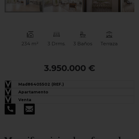
234 m²
3 Drms.
3 Baños
Terraza
3.950.000 €
Mad86405502 (REF.)
Apartamento
Venta